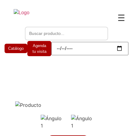
☰
Agenda
Catálogo
tu visita