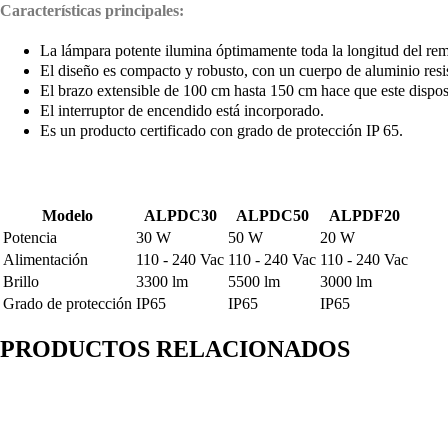
Características principales:
La lámpara potente ilumina óptimamente toda la longitud del re
El diseño es compacto y robusto, con un cuerpo de aluminio resis
El brazo extensible de 100 cm hasta 150 cm hace que este disposi
El interruptor de encendido está incorporado.
Es un producto certificado con grado de protección IP 65.
Modelo
ALPDC30
ALPDC50
ALPDF20
Potencia
30 W
50 W
20 W
Alimentación
110 - 240 Vac
110 - 240 Vac
110 - 240 Vac
Brillo
3300 lm
5500 lm
3000 lm
Grado de protección
IP65
IP65
IP65
PRODUCTOS RELACIONADOS