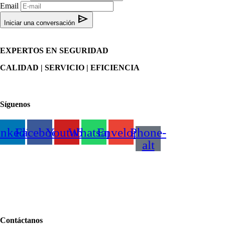
Email
send
Iniciar una conversación
EXPERTOS EN SEGURIDAD
CALIDAD | SERVICIO | EFICIENCIA
Monte Elbruz 132 Piso 3 / 301-302, Polanco V Secc, Miguel Hidal
Síguenos
inkedin
Facebook
Youtube
Whatsapp
Envelope
Phone-
alt
Contáctanos