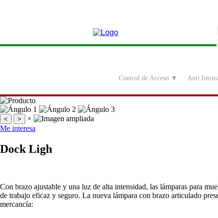
Ir
al
contenido
Control de Acceso ▼
Anti Intru
×
<
>
Me interesa
Dock Ligh
Con brazo ajustable y una luz de alta intensidad, las lámparas para mue
de trabajo eficaz y seguro. La nueva lámpara con brazo articulado presen
mercancía: