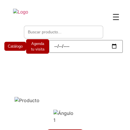
☰
Agenda
Catálogo
tu visita