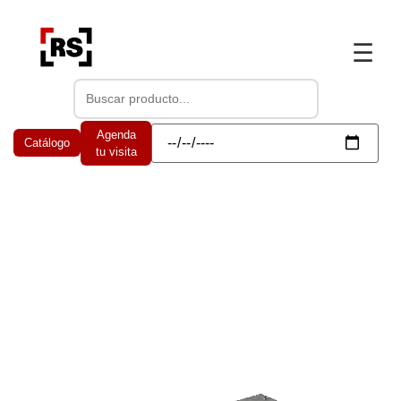
☰
Agenda
Catálogo
tu visita