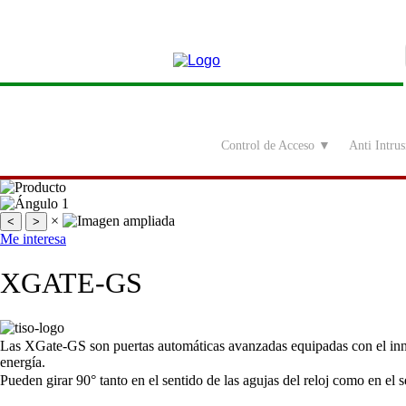
Ir
al
contenido
Control de Acceso ▼
Anti Intru
×
<
>
Me interesa
XGATE-GS
Las XGate-GS son puertas automáticas avanzadas equipadas con el inn
energía.
Pueden girar 90° tanto en el sentido de las agujas del reloj como en el s