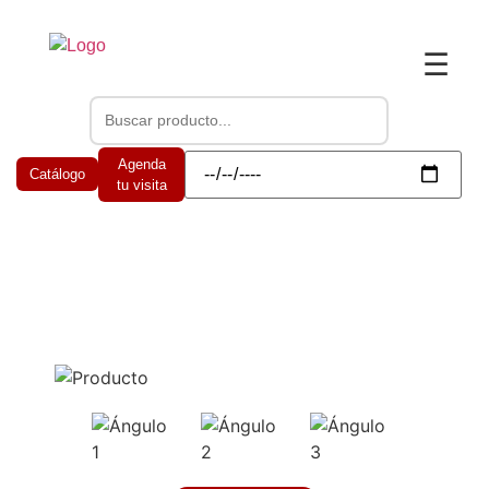
☰
Agenda
Catálogo
tu visita