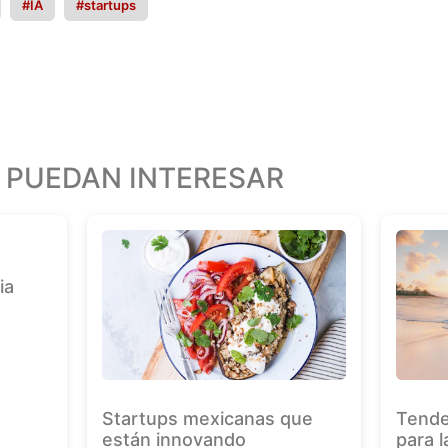
#IA
#startups
 PUEDAN INTERESAR
ia
Startups mexicanas que
Tende
están innovando
para 