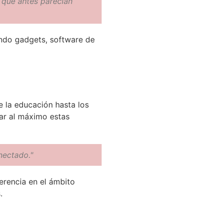
 que antes parecían
endo gadgets, software de
 la educación hasta los
ar al máximo estas
nectado."
erencia en el ámbito
.