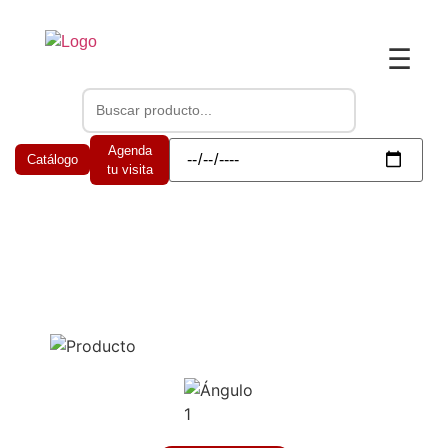
☰
Agenda
Catálogo
tu visita